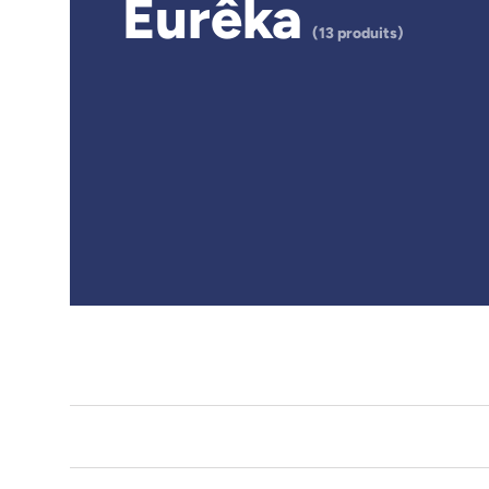
Eurêka
(13 produits)