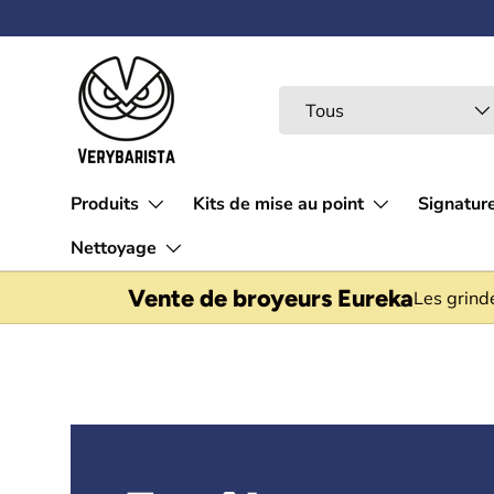
Aller au contenu
Recherche
Type de produit
Tous
Produits
Kits de mise au point
Signatur
Nettoyage
Vente de broyeurs Eureka
Les grind