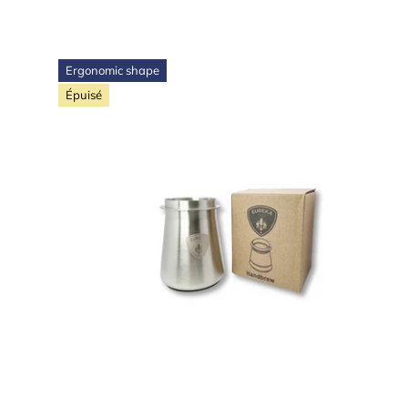
Ergonomic shape
Épuisé
Choisir les options