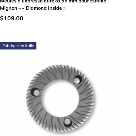
Meules à expresso Eureka 55 mm pour Eureka
Mignon – « Diamond Inside »
$109.00
Fabriqué en Italie