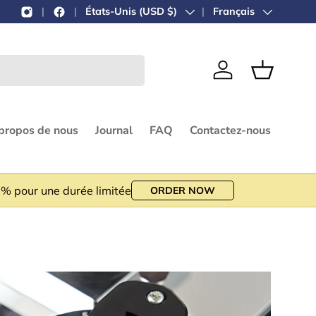
Nouveau site web en cours de création !
Pays
États-Unis (USD $)
Langue
Merci de votre patienc
Français
Se connecter
Panier
propos de nous
Journal
FAQ
Contactez-nous
 % pour une durée limitée
ORDER NOW